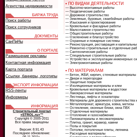
• ПО ВИДАМ ДЕЯТЕЛЬНОСТИ
Агентства недвижимости
— Высотно-монтажные работы
— Геодезические работы
БИРЖА ТРУДА
— Дорожное строительство
— Земляные, буровые, сваебойные работы
Поиск работы
— Изыскания и проектирование
— Кровельные и фасадные работы
Поиск сотрудников
— Малоэтажное строительство
— Общестроительные работы
ДОКУМЕНТЫ
— Озеленение и благоустройство
— Охранные и пожарные системы
СанПиНы
— Реконструкция, реставрация и капитальны
— Ремонтно-строительные и отделочные ра
О ПОРТАЛЕ
— Сантехнические работы
Размещение рекламы
— Специальные строительные работы
— Устройство и эксплуатации инженерных с
Контактная информация
— Электромонтажные работы
Карта портала
• ПО МАТЕРИАЛАМ
— Бетон, ЖБИ, кирпич, стеновые материалы
Ссылки, баннеры, логотипы
— Двери и перегородки
— Защитные покрытия
ЭКСПОРТ ИНФОРМАЦИИ
— Изоляционные материалы и клеи
— Кровельные материалы и водостоки
RSS-ленты
— Лакокрасочные материалы
Информеры
— Лестницы, лифты и эскалаторы
— Материалы для дорожного строительства 
— Металлопрокат, арматура, ковка, метизы
ИНФОРМАЦИЯ
— Остекление, оконные блоки, окна ПВХ
Строительный портал
— Отделочные материалы
«STROL.ru»™
— Отопление и газоснабжение
Copyright © 2005-2011
— Пиломатериалы и лесоматериалы
Все права защищены
— Плитка, гранит, мрамор, камни
— Полы и покрытия
Версия: 8.91.43
— Потолки, потолочные плиты, лепнина
Последнее обновление:
— Расходные материалы
05.11.2011г.