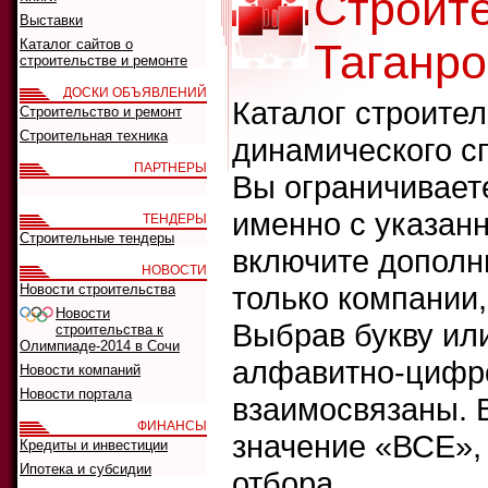
Строит
Выставки
Каталог сайтов о
Таганро
строительстве и ремонте
ДОСКИ ОБЪЯВЛЕНИЙ
Каталог строите
Строительство и ремонт
Строительная техника
динамического с
ПАРТНЕРЫ
Вы ограничивает
именно с указанн
ТЕНДЕРЫ
Строительные тендеры
включите дополн
НОВОСТИ
только компании
Новости строительства
Новости
Выбрав букву ил
строительства к
Олимпиаде-2014 в Сочи
алфавитно-цифро
Новости компаний
Новости портала
взаимосвязаны. 
ФИНАНСЫ
значение «ВСЕ»,
Кредиты и инвестиции
Ипотека и субсидии
отбора.