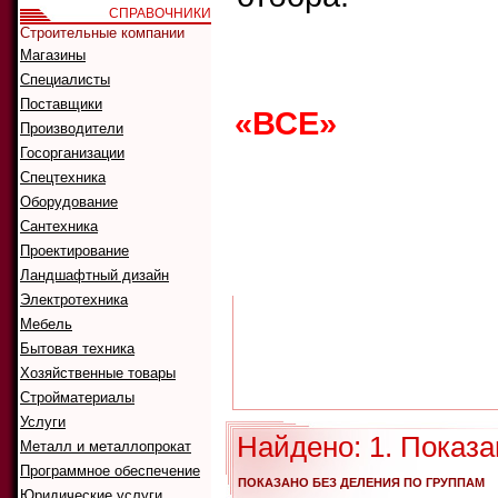
СПРАВОЧНИКИ
Строительные компании
Магазины
Что ис
Как иск
Специалисты
Поставщики
«ВСЕ»
0
1
2
Производители
G
H
I
J
K
Госорганизации
Спецтехника
Оборудование
Сантехника
А
Б
В
Г
Д
Проектирование
Р
С
Т
У
Ф
Ландшафтный дизайн
Электротехника
Мебель
Бытовая техника
Хозяйственные товары
Стройматериалы
Услуги
Найдено: 1. Показа
Металл и металлопрокат
Программное обеспечение
ПОКАЗАНО БЕЗ ДЕЛЕНИЯ ПО ГРУППАМ
Юридические услуги