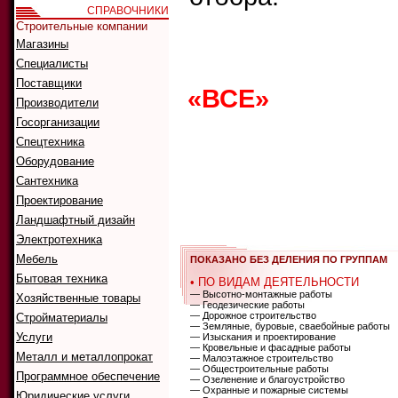
СПРАВОЧНИКИ
Строительные компании
Магазины
Что ис
Как иск
Специалисты
Поставщики
«ВСЕ»
0
1
2
Производители
G
H
I
J
K
Госорганизации
Спецтехника
Оборудование
Сантехника
А
Б
В
Г
Д
Проектирование
Р
С
Т
У
Ф
Ландшафтный дизайн
Электротехника
Мебель
ПОКАЗАНО БЕЗ ДЕЛЕНИЯ ПО ГРУППАМ
Бытовая техника
• ПО ВИДАМ ДЕЯТЕЛЬНОСТИ
— Высотно-монтажные работы
Хозяйственные товары
— Геодезические работы
— Дорожное строительство
Стройматериалы
— Земляные, буровые, сваебойные работы
Услуги
— Изыскания и проектирование
— Кровельные и фасадные работы
Металл и металлопрокат
— Малоэтажное строительство
— Общестроительные работы
Программное обеспечение
— Озеленение и благоустройство
— Охранные и пожарные системы
Юридические услуги