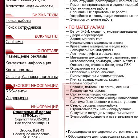
— Реконструкция, реставрация и капитальны
— Ремонтно-строительные и отделочные ра
Агентства недвижимости
— Сантехнические работы
— Специальные строительные работы
БИРЖА ТРУДА
— Устройство и эксплуатации инженерных с
— Электромонтажные работы
Поиск работы
Поиск сотрудников
• ПО МАТЕРИАЛАМ
— Бетон, ЖБИ, кирпич, стеновые материалы
— Двери и перегородки
ДОКУМЕНТЫ
— Защитные покрытия
СанПиНы
— Изоляционные материалы и клеи
— Кровельные материалы и водостоки
— Лакокрасочные материалы
О ПОРТАЛЕ
— Лестницы, лифты и эскалаторы
Размещение рекламы
— Материалы для дорожного строительства 
— Металлопрокат, арматура, ковка, метизы
Контактная информация
— Остекление, оконные блоки, окна ПВХ
— Отделочные материалы
Карта портала
— Отопление и газоснабжение
— Пиломатериалы и лесоматериалы
Ссылки, баннеры, логотипы
— Плитка, гранит, мрамор, камни
— Полы и покрытия
ЭКСПОРТ ИНФОРМАЦИИ
— Потолки, потолочные плиты, лепнина
RSS-ленты
— Расходные материалы
— Сантехника и водоснабжение
Информеры
— Системы вентиляции и кондиционировани
— Системы безопасности и пожаротушения
— Стекло, зеркала, поликарбонат
ИНФОРМАЦИЯ
— Строительная техника и оборудование
Строительный портал
— Сыпучие и вяжущие материалы и смеси
«STROL.ru»™
— Электрооборудование и осветительные п
Copyright © 2005-2011
Все права защищены
Версия: 8.91.43
• Геоматериалы для дорожного строительств
Последнее обновление:
• Оборудование для производства керамзита
05.11.2011г.