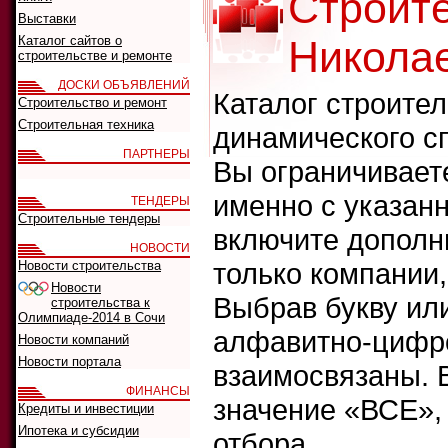
Строит
Выставки
Каталог сайтов о
Никола
строительстве и ремонте
ДОСКИ ОБЪЯВЛЕНИЙ
Каталог строите
Строительство и ремонт
Строительная техника
динамического с
ПАРТНЕРЫ
Вы ограничивает
именно с указанн
ТЕНДЕРЫ
Строительные тендеры
включите дополн
НОВОСТИ
только компании
Новости строительства
Новости
Выбрав букву ил
строительства к
Олимпиаде-2014 в Сочи
алфавитно-цифро
Новости компаний
Новости портала
взаимосвязаны. 
ФИНАНСЫ
значение «ВСЕ»,
Кредиты и инвестиции
Ипотека и субсидии
отбора.