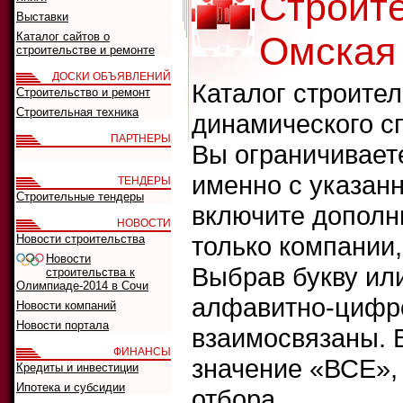
Строит
Выставки
Каталог сайтов о
Омская
строительстве и ремонте
ДОСКИ ОБЪЯВЛЕНИЙ
Каталог строите
Строительство и ремонт
Строительная техника
динамического с
ПАРТНЕРЫ
Вы ограничивает
именно с указанн
ТЕНДЕРЫ
Строительные тендеры
включите дополн
НОВОСТИ
только компании
Новости строительства
Новости
Выбрав букву ил
строительства к
Олимпиаде-2014 в Сочи
алфавитно-цифро
Новости компаний
Новости портала
взаимосвязаны. 
ФИНАНСЫ
значение «ВСЕ»,
Кредиты и инвестиции
Ипотека и субсидии
отбора.