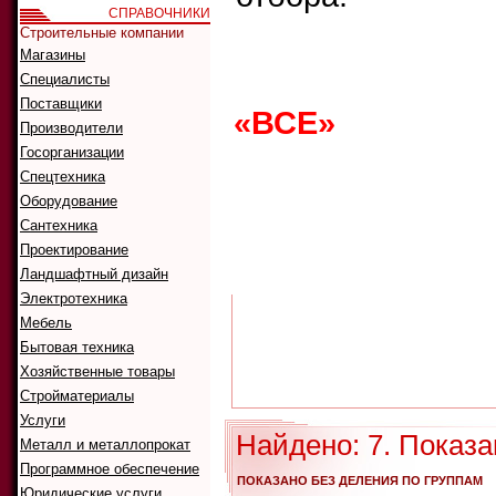
СПРАВОЧНИКИ
Строительные компании
Магазины
Что ис
Как иск
Специалисты
Поставщики
«ВСЕ»
0
1
2
Производители
G
H
I
J
K
Госорганизации
Спецтехника
Оборудование
Сантехника
А
Б
В
Г
Д
Проектирование
Р
С
Т
У
Ф
Ландшафтный дизайн
Электротехника
Мебель
Бытовая техника
Хозяйственные товары
Стройматериалы
Услуги
Найдено: 7. Показа
Металл и металлопрокат
Программное обеспечение
ПОКАЗАНО БЕЗ ДЕЛЕНИЯ ПО ГРУППАМ
Юридические услуги