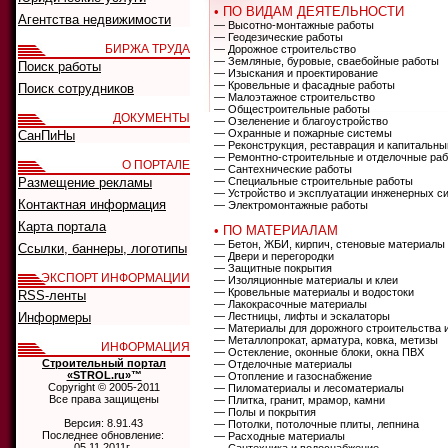
• ПО ВИДАМ ДЕЯТЕЛЬНОСТИ
Агентства недвижимости
— Высотно-монтажные работы
— Геодезические работы
БИРЖА ТРУДА
— Дорожное строительство
— Земляные, буровые, сваебойные работы
Поиск работы
— Изыскания и проектирование
— Кровельные и фасадные работы
Поиск сотрудников
— Малоэтажное строительство
— Общестроительные работы
ДОКУМЕНТЫ
— Озеленение и благоустройство
— Охранные и пожарные системы
СанПиНы
— Реконструкция, реставрация и капитальны
— Ремонтно-строительные и отделочные ра
О ПОРТАЛЕ
— Сантехнические работы
Размещение рекламы
— Специальные строительные работы
— Устройство и эксплуатации инженерных с
Контактная информация
— Электромонтажные работы
Карта портала
• ПО МАТЕРИАЛАМ
— Бетон, ЖБИ, кирпич, стеновые материалы
Ссылки, баннеры, логотипы
— Двери и перегородки
— Защитные покрытия
ЭКСПОРТ ИНФОРМАЦИИ
— Изоляционные материалы и клеи
— Кровельные материалы и водостоки
RSS-ленты
— Лакокрасочные материалы
Информеры
— Лестницы, лифты и эскалаторы
— Материалы для дорожного строительства 
— Металлопрокат, арматура, ковка, метизы
ИНФОРМАЦИЯ
— Остекление, оконные блоки, окна ПВХ
Строительный портал
— Отделочные материалы
«STROL.ru»™
— Отопление и газоснабжение
Copyright © 2005-2011
— Пиломатериалы и лесоматериалы
Все права защищены
— Плитка, гранит, мрамор, камни
— Полы и покрытия
Версия: 8.91.43
— Потолки, потолочные плиты, лепнина
Последнее обновление:
— Расходные материалы
05.11.2011г.