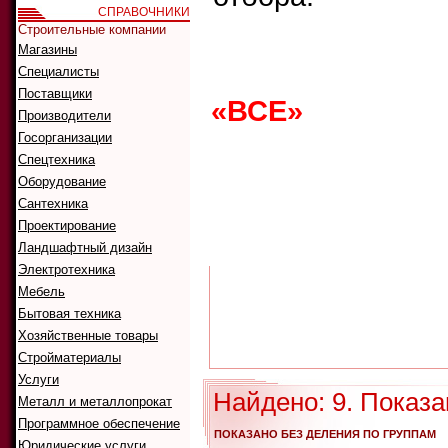
СПРАВОЧНИКИ
Строительные компании
Магазины
Что ис
Как иск
Специалисты
Поставщики
«ВСЕ»
0
1
2
Производители
G
H
I
J
K
Госорганизации
Спецтехника
Оборудование
Сантехника
А
Б
В
Г
Д
Проектирование
Р
С
Т
У
Ф
Ландшафтный дизайн
Электротехника
Мебель
Бытовая техника
Хозяйственные товары
Стройматериалы
Услуги
Найдено: 9. Показа
Металл и металлопрокат
Программное обеспечение
ПОКАЗАНО БЕЗ ДЕЛЕНИЯ ПО ГРУППАМ
Юридические услуги