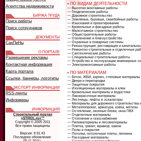
• ПО ВИДАМ ДЕЯТЕЛЬНОСТИ
Агентства недвижимости
— Высотно-монтажные работы
— Геодезические работы
БИРЖА ТРУДА
— Дорожное строительство
— Земляные, буровые, сваебойные работы
Поиск работы
— Изыскания и проектирование
— Кровельные и фасадные работы
Поиск сотрудников
— Малоэтажное строительство
— Общестроительные работы
ДОКУМЕНТЫ
— Озеленение и благоустройство
— Охранные и пожарные системы
СанПиНы
— Реконструкция, реставрация и капитальны
— Ремонтно-строительные и отделочные ра
О ПОРТАЛЕ
— Сантехнические работы
Размещение рекламы
— Специальные строительные работы
— Устройство и эксплуатации инженерных с
Контактная информация
— Электромонтажные работы
Карта портала
• ПО МАТЕРИАЛАМ
— Бетон, ЖБИ, кирпич, стеновые материалы
Ссылки, баннеры, логотипы
— Двери и перегородки
— Защитные покрытия
ЭКСПОРТ ИНФОРМАЦИИ
— Изоляционные материалы и клеи
— Кровельные материалы и водостоки
RSS-ленты
— Лакокрасочные материалы
Информеры
— Лестницы, лифты и эскалаторы
— Материалы для дорожного строительства 
— Металлопрокат, арматура, ковка, метизы
ИНФОРМАЦИЯ
— Остекление, оконные блоки, окна ПВХ
Строительный портал
— Отделочные материалы
«STROL.ru»™
— Отопление и газоснабжение
Copyright © 2005-2011
— Пиломатериалы и лесоматериалы
Все права защищены
— Плитка, гранит, мрамор, камни
— Полы и покрытия
Версия: 8.91.43
— Потолки, потолочные плиты, лепнина
Последнее обновление:
— Расходные материалы
05.11.2011г.