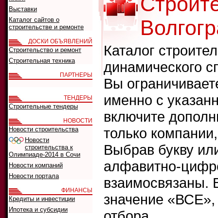
Строит
Выставки
Каталог сайтов о
Волгогр
строительстве и ремонте
ДОСКИ ОБЪЯВЛЕНИЙ
Каталог строите
Строительство и ремонт
Строительная техника
динамического с
ПАРТНЕРЫ
Вы ограничивает
именно с указанн
ТЕНДЕРЫ
Строительные тендеры
включите дополн
НОВОСТИ
только компании
Новости строительства
Новости
Выбрав букву ил
строительства к
Олимпиаде-2014 в Сочи
алфавитно-цифро
Новости компаний
Новости портала
взаимосвязаны. 
ФИНАНСЫ
значение «ВСЕ»,
Кредиты и инвестиции
Ипотека и субсидии
отбора.