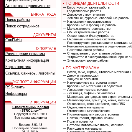
• ПО ВИДАМ ДЕЯТЕЛЬНОСТИ
Агентства недвижимости
— Высотно-монтажные работы
— Геодезические работы
БИРЖА ТРУДА
— Дорожное строительство
— Земляные, буровые, сваебойные работы
Поиск работы
— Изыскания и проектирование
— Кровельные и фасадные работы
Поиск сотрудников
— Малоэтажное строительство
— Общестроительные работы
ДОКУМЕНТЫ
— Озеленение и благоустройство
— Охранные и пожарные системы
СанПиНы
— Реконструкция, реставрация и капитальны
— Ремонтно-строительные и отделочные ра
О ПОРТАЛЕ
— Сантехнические работы
Размещение рекламы
— Специальные строительные работы
— Устройство и эксплуатации инженерных с
Контактная информация
— Электромонтажные работы
Карта портала
• ПО МАТЕРИАЛАМ
— Бетон, ЖБИ, кирпич, стеновые материалы
Ссылки, баннеры, логотипы
— Двери и перегородки
— Защитные покрытия
ЭКСПОРТ ИНФОРМАЦИИ
— Изоляционные материалы и клеи
— Кровельные материалы и водостоки
RSS-ленты
— Лакокрасочные материалы
Информеры
— Лестницы, лифты и эскалаторы
— Материалы для дорожного строительства 
— Металлопрокат, арматура, ковка, метизы
ИНФОРМАЦИЯ
— Остекление, оконные блоки, окна ПВХ
Строительный портал
— Отделочные материалы
«STROL.ru»™
— Отопление и газоснабжение
Copyright © 2005-2011
— Пиломатериалы и лесоматериалы
Все права защищены
— Плитка, гранит, мрамор, камни
— Полы и покрытия
Версия: 8.91.43
— Потолки, потолочные плиты, лепнина
Последнее обновление:
— Расходные материалы
05.11.2011г.