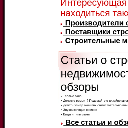
Интересующая
находиться так
Производители 
Поставщики стр
Строительные ма
Статьи о ст
недвижимост
обзоры
• Теплые окна
• Делаете ремонт? Подумайте о дизайне што
• Делать замер окон пвх самостоятельно или
• Звукоизоляция офисов
• Виды и типы ламп
Все статьи и об