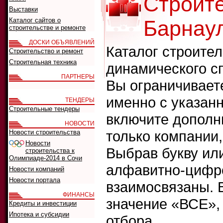
Строит
Выставки
Каталог сайтов о
Барнау
строительстве и ремонте
ДОСКИ ОБЪЯВЛЕНИЙ
Каталог строите
Строительство и ремонт
Строительная техника
динамического с
ПАРТНЕРЫ
Вы ограничивает
именно с указанн
ТЕНДЕРЫ
Строительные тендеры
включите дополн
НОВОСТИ
только компании
Новости строительства
Новости
Выбрав букву ил
строительства к
Олимпиаде-2014 в Сочи
алфавитно-цифро
Новости компаний
Новости портала
взаимосвязаны. 
ФИНАНСЫ
значение «ВСЕ»,
Кредиты и инвестиции
Ипотека и субсидии
отбора.