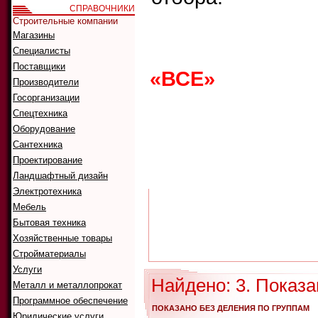
СПРАВОЧНИКИ
Строительные компании
Магазины
Что ис
Как иск
Специалисты
Поставщики
«ВСЕ»
0
1
2
Производители
G
H
I
J
K
Госорганизации
Спецтехника
Оборудование
Сантехника
А
Б
В
Г
Д
Проектирование
Р
С
Т
У
Ф
Ландшафтный дизайн
Электротехника
Мебель
Бытовая техника
Хозяйственные товары
Стройматериалы
Услуги
Найдено: 3. Показа
Металл и металлопрокат
Программное обеспечение
ПОКАЗАНО БЕЗ ДЕЛЕНИЯ ПО ГРУППАМ
Юридические услуги