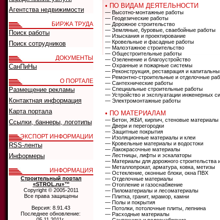
• ПО ВИДАМ ДЕЯТЕЛЬНОСТИ
Агентства недвижимости
— Высотно-монтажные работы
— Геодезические работы
БИРЖА ТРУДА
— Дорожное строительство
— Земляные, буровые, сваебойные работы
Поиск работы
— Изыскания и проектирование
— Кровельные и фасадные работы
Поиск сотрудников
— Малоэтажное строительство
— Общестроительные работы
ДОКУМЕНТЫ
— Озеленение и благоустройство
— Охранные и пожарные системы
СанПиНы
— Реконструкция, реставрация и капитальны
— Ремонтно-строительные и отделочные ра
О ПОРТАЛЕ
— Сантехнические работы
Размещение рекламы
— Специальные строительные работы
— Устройство и эксплуатации инженерных с
Контактная информация
— Электромонтажные работы
Карта портала
• ПО МАТЕРИАЛАМ
— Бетон, ЖБИ, кирпич, стеновые материалы
Ссылки, баннеры, логотипы
— Двери и перегородки
— Защитные покрытия
ЭКСПОРТ ИНФОРМАЦИИ
— Изоляционные материалы и клеи
— Кровельные материалы и водостоки
RSS-ленты
— Лакокрасочные материалы
Информеры
— Лестницы, лифты и эскалаторы
— Материалы для дорожного строительства 
— Металлопрокат, арматура, ковка, метизы
ИНФОРМАЦИЯ
— Остекление, оконные блоки, окна ПВХ
Строительный портал
— Отделочные материалы
«STROL.ru»™
— Отопление и газоснабжение
Copyright © 2005-2011
— Пиломатериалы и лесоматериалы
Все права защищены
— Плитка, гранит, мрамор, камни
— Полы и покрытия
Версия: 8.91.43
— Потолки, потолочные плиты, лепнина
Последнее обновление:
— Расходные материалы
05.11.2011г.