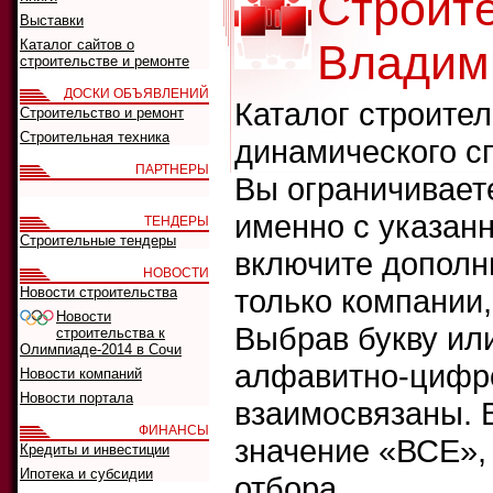
Строит
Выставки
Каталог сайтов о
Владим
строительстве и ремонте
ДОСКИ ОБЪЯВЛЕНИЙ
Каталог строите
Строительство и ремонт
Строительная техника
динамического с
ПАРТНЕРЫ
Вы ограничивает
именно с указанн
ТЕНДЕРЫ
Строительные тендеры
включите дополн
НОВОСТИ
только компании
Новости строительства
Новости
Выбрав букву ил
строительства к
Олимпиаде-2014 в Сочи
алфавитно-цифро
Новости компаний
Новости портала
взаимосвязаны. 
ФИНАНСЫ
значение «ВСЕ»,
Кредиты и инвестиции
Ипотека и субсидии
отбора.