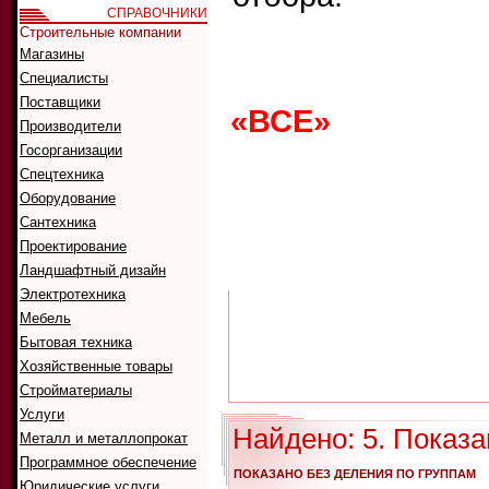
СПРАВОЧНИКИ
Строительные компании
Магазины
Что ис
Как иск
Специалисты
Поставщики
«ВСЕ»
0
1
2
Производители
G
H
I
J
K
Госорганизации
Спецтехника
Оборудование
Сантехника
А
Б
В
Г
Д
Проектирование
Р
С
Т
У
Ф
Ландшафтный дизайн
Электротехника
Мебель
Бытовая техника
Хозяйственные товары
Стройматериалы
Услуги
Найдено: 5. Показа
Металл и металлопрокат
Программное обеспечение
ПОКАЗАНО БЕЗ ДЕЛЕНИЯ ПО ГРУППАМ
Юридические услуги