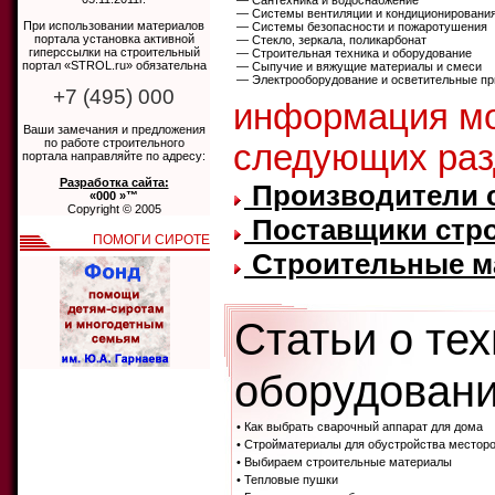
— Сантехника и водоснабжение
— Системы вентиляции и кондиционировани
При использовании материалов
— Системы безопасности и пожаротушения
портала установка активной
— Стекло, зеркала, поликарбонат
гиперссылки на строительный
— Строительная техника и оборудование
портал «STROL.ru» обязательна
— Сыпучие и вяжущие материалы и смеси
— Электрооборудование и осветительные п
+7 (495) 000
информация мо
Ваши замечания и предложения
по работе строительного
следующих раз
портала направляйте по адресу:
Разработка сайта:
Производители 
«000 »™
Copyright © 2005
Поставщики стр
ПОМОГИ СИРОТЕ
Строительные ма
Статьи о те
оборудовани
• Как выбрать сварочный аппарат для дома
• Стройматериалы для обустройства местор
• Выбираем строительные материалы
• Тепловые пушки