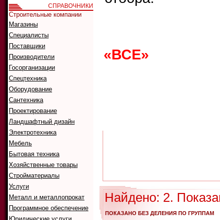
СПРАВОЧНИКИ
Строительные компании
Магазины
Что ис
Как иск
Специалисты
Поставщики
«ВСЕ»
0
1
2
Производители
G
H
I
J
K
Госорганизации
Спецтехника
Оборудование
Сантехника
А
Б
В
Г
Д
Проектирование
Р
С
Т
У
Ф
Ландшафтный дизайн
Электротехника
Мебель
Бытовая техника
Хозяйственные товары
Стройматериалы
Услуги
Найдено: 2. Показа
Металл и металлопрокат
Программное обеспечение
ПОКАЗАНО БЕЗ ДЕЛЕНИЯ ПО ГРУППАМ
Юридические услуги