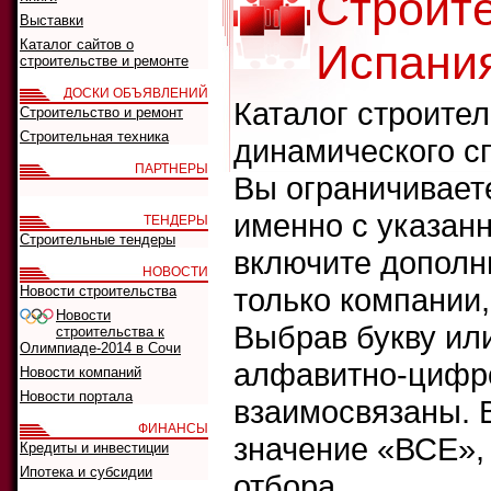
Строит
Выставки
Каталог сайтов о
Испани
строительстве и ремонте
ДОСКИ ОБЪЯВЛЕНИЙ
Каталог строите
Строительство и ремонт
Строительная техника
динамического с
ПАРТНЕРЫ
Вы ограничивает
именно с указанн
ТЕНДЕРЫ
Строительные тендеры
включите дополн
НОВОСТИ
только компании
Новости строительства
Новости
Выбрав букву ил
строительства к
Олимпиаде-2014 в Сочи
алфавитно-цифро
Новости компаний
Новости портала
взаимосвязаны. 
ФИНАНСЫ
значение «ВСЕ»,
Кредиты и инвестиции
Ипотека и субсидии
отбора.