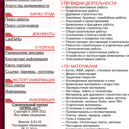
• ПО ВИДАМ ДЕЯТЕЛЬНОСТИ
Агентства недвижимости
— Высотно-монтажные работы
— Геодезические работы
БИРЖА ТРУДА
— Дорожное строительство
— Земляные, буровые, сваебойные работы
Поиск работы
— Изыскания и проектирование
— Кровельные и фасадные работы
Поиск сотрудников
— Малоэтажное строительство
— Общестроительные работы
ДОКУМЕНТЫ
— Озеленение и благоустройство
— Охранные и пожарные системы
СанПиНы
— Реконструкция, реставрация и капитальны
— Ремонтно-строительные и отделочные ра
О ПОРТАЛЕ
— Сантехнические работы
Размещение рекламы
— Специальные строительные работы
— Устройство и эксплуатации инженерных с
Контактная информация
— Электромонтажные работы
Карта портала
• ПО МАТЕРИАЛАМ
— Бетон, ЖБИ, кирпич, стеновые материалы
Ссылки, баннеры, логотипы
— Двери и перегородки
— Защитные покрытия
ЭКСПОРТ ИНФОРМАЦИИ
— Изоляционные материалы и клеи
— Кровельные материалы и водостоки
RSS-ленты
— Лакокрасочные материалы
Информеры
— Лестницы, лифты и эскалаторы
— Материалы для дорожного строительства 
— Металлопрокат, арматура, ковка, метизы
ИНФОРМАЦИЯ
— Остекление, оконные блоки, окна ПВХ
Строительный портал
— Отделочные материалы
«STROL.ru»™
— Отопление и газоснабжение
Copyright © 2005-2011
— Пиломатериалы и лесоматериалы
Все права защищены
— Плитка, гранит, мрамор, камни
— Полы и покрытия
Версия: 8.91.43
— Потолки, потолочные плиты, лепнина
Последнее обновление:
— Расходные материалы
05.11.2011г.