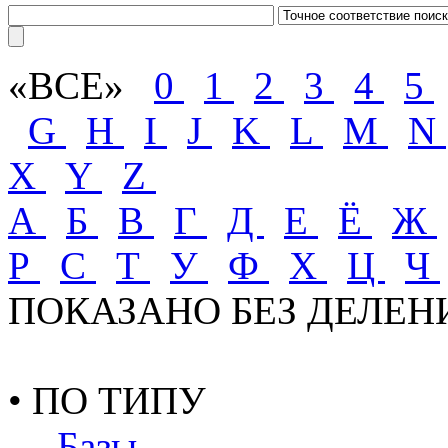
«ВСЕ»
0
1
2
3
4
5
G
H
I
J
K
L
M
N
X
Y
Z
А
Б
В
Г
Д
Е
Ё
Ж
Р
С
Т
У
Ф
Х
Ц
Ч
ПОКАЗАНО БЕЗ ДЕЛЕН
• ПО ТИПУ
— Базы