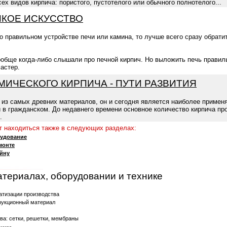
ех видов кирпича: пористого, пустотелого или обычного полнотелого...
НКОЕ ИСКУССТВО
 о правильном устройстве печи или камина, то лучше всего сразу обрат
обще когда-либо слышали про печной кирпич. Но выложить печь правил
астер.
ИЧЕСКОГО КИРПИЧА - ПУТИ РАЗВИТИЯ
ин из самых древних материалов, он и сегодня является наиболее приме
и в гражданском. До недавнего времени основное количество кирпича п
.
 находиться также в следующих разделах:
рудование
монте
айну
атериалах, оборудовании и технике
атизации производства
рукционный материал
ва: сетки, решетки, мембраны