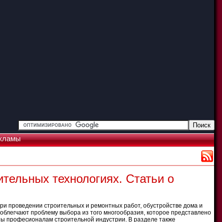
кламы
ительных технологиях. Статьи о
ри проведении строительных и ремонтных работ, обустройстве дома и
облегчают проблему выбора из того многообразия, которое представлено
сны професионалам строительной индустрии. В разделе также