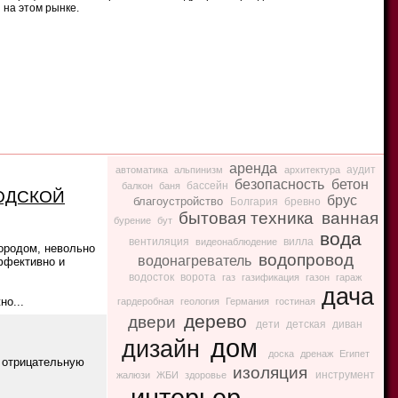
 на этом рынке.
аренда
аудит
автоматика
альпинизм
архитектура
безопасность
бетон
бассейн
балкон
баня
РОДСКОЙ
брус
благоустройство
Болгария
бревно
бытовая техника
ванная
бурение
бут
вода
вентиляция
вилла
видеонаблюдение
ородом, невольно
водопровод
водонагреватель
ффективно и
водосток
ворота
газ
газификация
газон
гараж
дача
но...
гардеробная
геология
Германия
гостиная
дерево
двери
дети
детская
диван
дом
дизайн
доска
дренаж
Египет
у отрицательную
изоляция
инструмент
жалюзи
ЖБИ
здоровье
интерьер