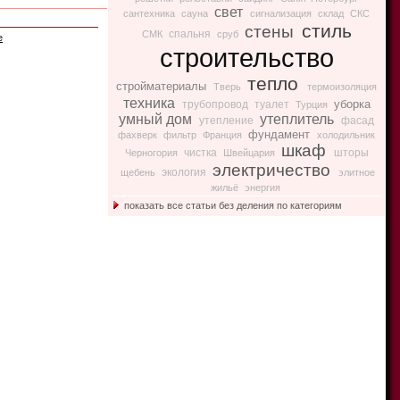
свет
сантехника
сауна
сигнализация
склад
СКС
стиль
стены
спальня
СМК
сруб
е
строительство
тепло
стройматериалы
Тверь
термоизоляция
техника
уборка
трубопровод
туалет
Турция
умный дом
утеплитель
утепление
фасад
фундамент
фахверк
фильтр
Франция
холодильник
шкаф
чистка
шторы
Черногория
Швейцария
электричество
экология
щебень
элитное
жильё
энергия
показать все статьи без деления по категориям