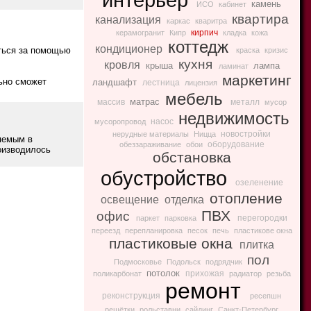
камень
ИСО
кабинет
квартира
канализация
каркас
кваритра
кирпич
керамогранит
Кипр
кладка
кожа
коттедж
кондиционер
иться за помощью
краска
кризис
кухня
кровля
крыша
лампа
ламинат
маркетинг
ьно сможет
ландшафт
лестница
лицензия
мебель
матрас
массив
металл
мусор
недвижимость
насос
мусоропровод
новостройки
нерудные материалы
Ницца
няемым в
оборудование
обеззараживание
обои
роизводилось
обстановка
обустройство
озеленение
отопление
освещение
отделка
ПВХ
офис
перегородки
паркет
парковка
переезд
перепланировка
песок
печь
пластикове окна
пластиковые окна
плитка
пол
Подмосковье
Подольск
подрядчик
потолок
прихожая
поликарбонат
радиатор
резьба
ремонт
реконструкция
ресепшн
решётки
рольставни
сайдинг
Санкт-Петербург