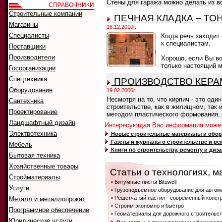
Стены для гаража можно делать из вс
СПРАВОЧНИКИ
Строительные компании
ПЕЧНАЯ КЛАДКА – ТО
Магазины
16.12.2010г.
Специалисты
Когда речь заходит
к специалистам.
Поставщики
Производители
Хорошо, если Вы во
только настоящий м
Госорганизации
Спецтехника
ПРОИЗВОДСТВО КЕРАМ
Оборудование
19.02.2006г.
Несмотря на то, что кирпич - это од
Сантехника
строительстве, как в жилищном, так 
Проектирование
методом пластического формования..
Ландшафтный дизайн
Интересующая Вас информация может
Электротехника
Новые строительные материалы и обо
Газеты и журналы о строительстве и ре
Мебель
Книги по строительству, ремонту и диз
Бытовая техника
Хозяйственные товары
Статьи о технологиях, м
Стройматериалы
• Битумные листы Bituwell
Услуги
• Грузоподъемное оборудование для автом
• Решетчатый настил - современный конст
Металл и металлопрокат
• Строим экономно и быстро
Программное обеспечение
• Геоматериалы для дорожного строительст
Юридические услуги