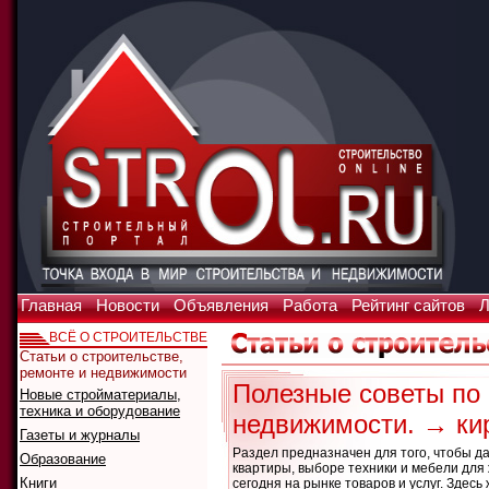
Главная
Новости
Объявления
Работа
Рейтинг сайтов
Л
ВСЁ О СТРОИТЕЛЬСТВЕ
Статьи о строительстве,
ремонте и недвижимости
Полезные советы по 
Новые стройматериалы,
техника и оборудование
недвижимости. → ки
Газеты и журналы
Раздел предназначен для того, чтобы д
Образование
квартиры, выборе техники и мебели для
Книги
сегодня на рынке товаров и услуг. Зде