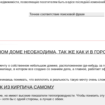
недвижимости, позволяющие посетителям быть в курсе последних изменений
Что искать:
Как искать:
ОМ ДОМЕ НЕОБХОДИМА, ТАК ЖЕ КАК И В ГО
мечту о собственном небольшом домике, расположенном где-нибудь за г
илище, в котором все создано со знанием дела, а главное, работает э
ачинаешь понимать, что воплотить в реальность такую мечту очень слож
Ж ИЗ КИРПИЧА САМОМУ
ие, но имеют высокие показатели теплопроводности. Чтобы понизить эт
– хотя бы с одной стороны, а лучше с обеих.