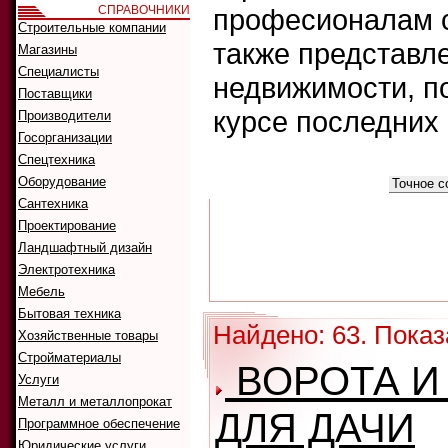
СПРАВОЧНИКИ
професионалам с
Строительные компании
также представл
Магазины
Специалисты
недвижимости, п
Поставщики
курсе последних
Производители
Госорганизации
Спецтехника
Что искать:
Оборудование
Как искать:
Сантехника
Проектирование
Ландшафтный дизайн
Электротехника
Мебель
Бытовая техника
Найдено: 63. Показа
Хозяйственные товары
Стройматериалы
ВОРОТА И
Услуги
Металл и металлопрокат
ДЛЯ ДАЧИ
Программное обеспечение
Юридические услуги