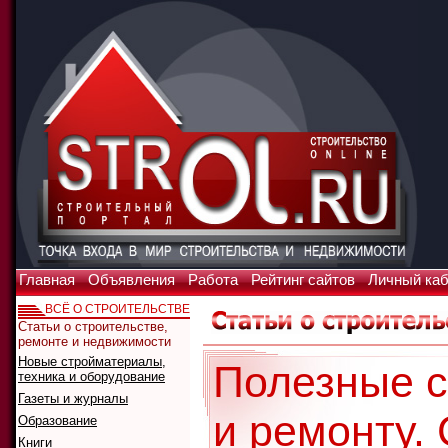
Главная
Объявления
Работа
Рейтинг сайтов
Личный ка
ВСЁ О СТРОИТЕЛЬСТВЕ
Статьи о строительстве,
ремонте и недвижимости
Новые стройматериалы,
Полезные с
техника и оборудование
Газеты и журналы
и ремонту.
Образование
Книги