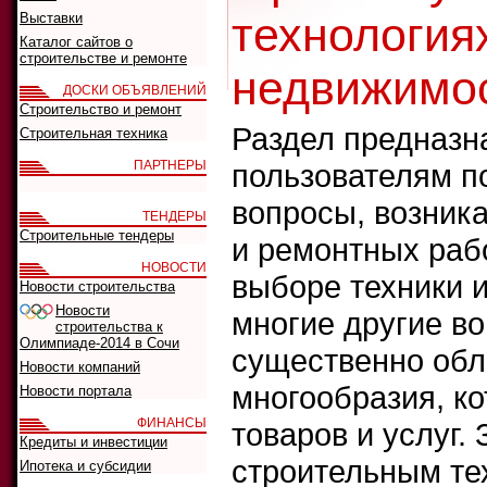
технологиях
Выставки
Каталог сайтов о
строительстве и ремонте
недвижимос
ДОСКИ ОБЪЯВЛЕНИЙ
Строительство и ремонт
Раздел предназна
Строительная техника
ПАРТНЕРЫ
пользователям п
вопросы, возник
ТЕНДЕРЫ
Строительные тендеры
и ремонтных рабо
НОВОСТИ
выборе техники 
Новости строительства
Новости
многие другие во
строительства к
Олимпиаде-2014 в Сочи
существенно обл
Новости компаний
многообразия, ко
Новости портала
ФИНАНСЫ
товаров и услуг.
Кредиты и инвестиции
строительным те
Ипотека и субсидии