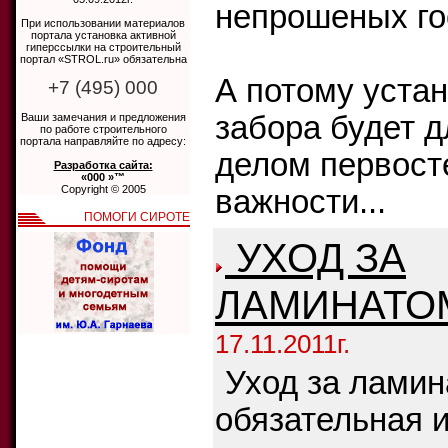
непрошеных го
При использовании материалов
портала установка активной
гиперссылки на строительный
портал «STROL.ru» обязательна
А потому устан
+7 (495) 000
забора будет д
Ваши замечания и предложения
по работе строительного
портала направляйте по адресу:
делом первост
Разработка сайта:
«000 »™
Copyright © 2005
важности...
ПОМОГИ СИРОТЕ
УХОД ЗА
ЛАМИНАТО
17.11.2011г.
Уход за лами
обязательная и