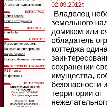
02.09.2012г.
Агентства недвижимости
Владелец неб
БИРЖА ТРУДА
Поиск работы
земельного на
Поиск сотрудников
ДОКУМЕНТЫ
домиком или с
СанПиНы
обладатель ог
О ПОРТАЛЕ
Размещение рекламы
коттеджа один
Контактная информация
Карта портала
заинтересован
Ссылки, баннеры, логотипы
сохранении св
ЭКСПОРТ ИНФОРМАЦИИ
RSS-ленты
имущества, со
Информеры
безопасности 
ИНФОРМАЦИЯ
Строительный портал
«STROL.ru»™
территории от
Copyright © 2005-2012
Все права защищены
нежелательног
Версия: 8.98.31
Последнее обновление:
05.09.2012г.