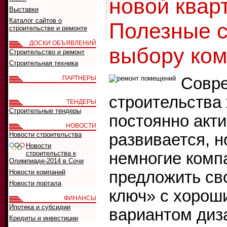
новой квар
Выставки
Каталог сайтов о
Полезные с
строительстве и ремонте
ДОСКИ ОБЪЯВЛЕНИЙ
выбору ком
Строительство и ремонт
Строительная техника
ПАРТНЕРЫ
Совр
строительства
ТЕНДЕРЫ
Строительные тендеры
постоянно акт
НОВОСТИ
Новости строительства
развивается, 
Новости
строительства к
немногие комп
Олимпиаде-2014 в Сочи
Новости компаний
предложить св
Новости портала
ключ» с хорош
ФИНАНСЫ
Ипотека и субсидии
вариантом диз
Кредиты и инвестиции