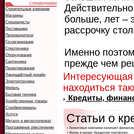
СПРАВОЧНИКИ
Действительно,
Строительные компании
Магазины
больше, лет – э
Специалисты
рассрочку стол
Поставщики
Производители
Госорганизации
Спецтехника
Именно поэтом
Оборудование
прежде чем реш
Сантехника
Проектирование
Интересующая
Ландшафтный дизайн
Электротехника
находиться так
Мебель
Бытовая техника
Кредиты, финанс
Хозяйственные товары
Стройматериалы
Статьи о кр
Услуги
Металл и металлопрокат
Программное обеспечение
• Лизинговые компании начинают финансир
• Жизнь в кредит. Кредитное портфолио.
Юридические услуги