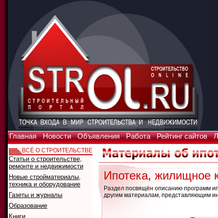
Главная
Новости
Объявления
Работа
Рейтинг сайтов
Л
ВСЁ О СТРОИТЕЛЬСТВЕ
Статьи о строительстве,
ремонте и недвижимости
Ипотека, жилищное 
Новые стройматериалы,
техника и оборудование
Раздел посвящён описанию программ ипо
Газеты и журналы
другим материалам, представляющим ин
Образование
Что искать:
Книги