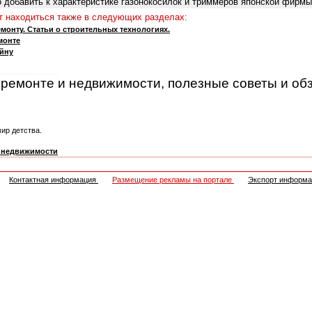
о добавить к характеристике газонокосилок и триммеров японской фирмы 
 находиться также в следующих разделах:
монту. Статьи о строительных технологиях.
монте
айну
, ремонте и недвижимости, полезные советы и об
мир детства.
и недвижимости
Контактная информация
Размещение рекламы на портале
Экспорт информ