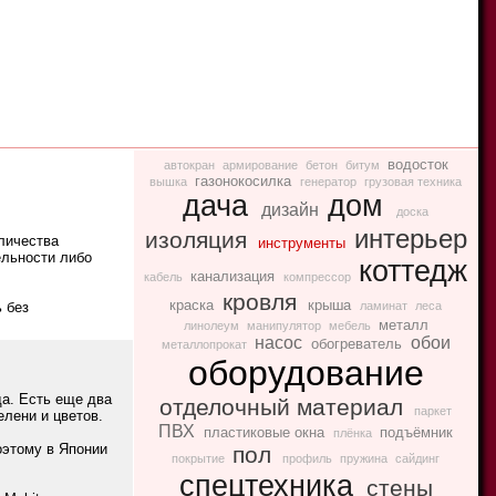
водосток
автокран
армирование
бетон
битум
газонокосилка
вышка
генератор
грузовая техника
дача
дом
дизайн
доска
интерьер
изоляция
оличества
инструменты
ельности либо
коттедж
канализация
кабель
компрессор
кровля
краска
крыша
 без
ламинат
леса
металл
линолеум
манипулятор
мебель
насос
обои
обогреватель
металлопрокат
оборудование
да. Есть еще два
отделочный материал
паркет
елени и цветов.
ПВХ
пластиковые окна
подъёмник
плёнка
оэтому в Японии
пол
покрытие
профиль
пружина
сайдинг
спецтехника
стены