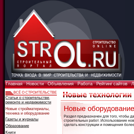
Главная
Новости
Объявления
Работа
Рейтинг сайтов
Л
ВСЁ О СТРОИТЕЛЬСТВЕ
Статьи о строительстве,
ремонте и недвижимости
Новые оборудование
Новые стройматериалы,
техника и оборудование
Раздел предназначен для того, чтобы 
Газеты и журналы
строительных работ. Использование новы
сделать конструкции и помещения боле
Образование
Книги