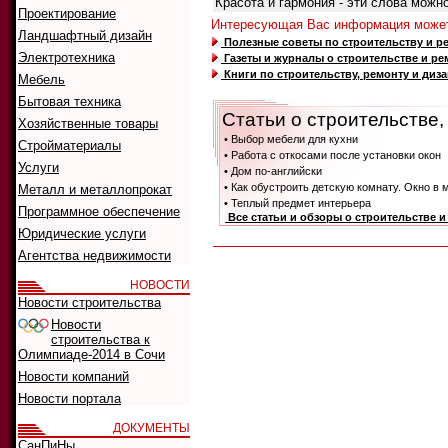
Красота и гармония - эти слова можн
Проектирование
Интересующая Вас информация может
Ландшафтный дизайн
Полезные советы по строительству и ре
Электротехника
Газеты и журналы о строительстве и ре
Книги по строительству, ремонту и диз
Мебель
Бытовая техника
Статьи о строительстве
Хозяйственные товары
• Выбор мебели для кухни
Стройматериалы
• Работа с откосами после установки окон
Услуги
• Дом по-английски
• Как обустроить детскую комнату. Окно в 
Металл и металлопрокат
• Теплый предмет интерьера
Программное обеспечение
Все статьи и обзоры о строительстве 
Юридические услуги
Агентства недвижимости
НОВОСТИ
Новости строительства
Новости
строительства к
Олимпиаде-2014 в Сочи
Новости компаний
Новости портала
ДОКУМЕНТЫ
СанПиНы