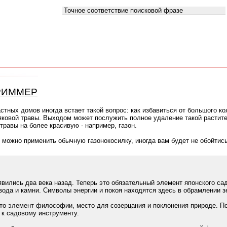
Как искать:
ТРИММЕР
стных домов иногда встает такой вопрос: как избавиться от большого к
ковой травы. Выходом может послужить полное удаление такой растит
травы на более красивую - например, газон.
о можно применить обычную газонокосилку, иногда вам будет не обойтись
явились два века назад. Теперь это обязательный элемент японского са
вода и камни. Символы энергии и покоя находятся здесь в обрамлении з
это элемент философии, место для созерцания и поклонения природе. П
 к садовому инструменту.