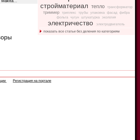
Makita...
стройматериал
тепло
трансформатор
триммер
триплекс
трубы
упаковка
фасад
фибра
фольга
чугун
штукатурка
экология
электричество
электродвигатель
показать все статьи без деления по категориям
зоры
ации
Регистрация на портале