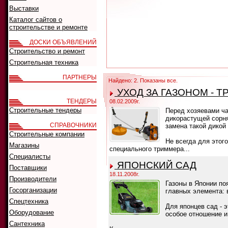
Выставки
Каталог сайтов о
строительстве и ремонте
ДОСКИ ОБЪЯВЛЕНИЙ
Строительство и ремонт
Строительная техника
ПАРТНЕРЫ
Найдено: 2. Показаны все.
УХОД ЗА ГАЗОНОМ - 
ТЕНДЕРЫ
08.02.2009г.
Строительные тендеры
Перед хозяевами ча
дикорастущей сорня
СПРАВОЧНИКИ
замена такой дикой 
Строительные компании
Не всегда для этог
Магазины
специального триммера...
Специалисты
ЯПОНСКИЙ САД
Поставщики
18.11.2008г.
Производители
Газоны в Японии по
Госорганизации
главных элемента: 
Спецтехника
Для японцев сад - 
Оборудование
особое отношение и
Сантехника