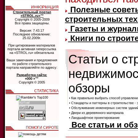
ИНФОРМАЦИЯ
Полезные советы
Строительный портал
«STROL.ru»™
строительных тех
Copyright © 2005-2009
Все права защищены.
Газеты и журнал
Версия: 7.43.17
Последнее обновление:
Книги по строите
25.02.2009г.
При цитировании материалов
портала активная гиперссылка
на «STROL.ru» обязательна
Статьи о ст
Ваши замечания и предложения
по работе строительного
портала направляйте по адресу:
недвижимос
Разработка сайта:
«000 »™
Copyright © 2005
обзоры
СТАТИСТИКА
• Как правильно выбрать способ управлен
• Стандарты и паттерны в строительстве -
• Обслуживание инженерных систем здани
• Двери из деревянного материала
• Ландшафтное проектирование
Все статьи и об
ПОМОГИ СИРОТЕ