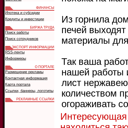
ФИНАНСЫ
Ипотека и субсидии
Из горнила до
Кредиты и инвестиции
печей выходят
БИРЖА ТРУДА
Поиск работы
материалы для
Поиск сотрудников
ЭКСПОРТ ИНФОРМАЦИИ
RSS-ленты
Информеры
Так ваша работ
О ПОРТАЛЕ
нашей работы 
Размещение рекламы
Контактная информация
лист нержавею
Карта портала
количеством пр
Ссылки, баннеры, логотипы
РЕКЛАМНЫЕ ССЫЛКИ
огораживать с
Интересующая
находиться так