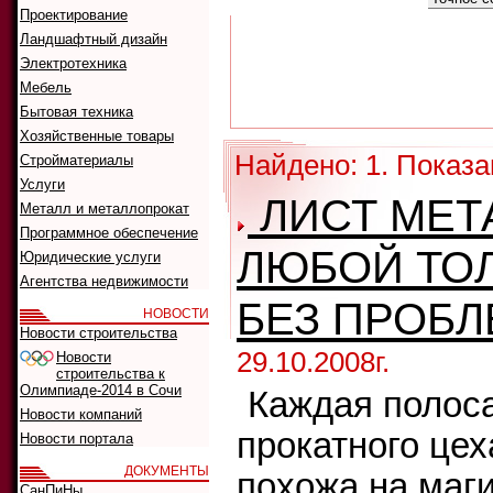
Проектирование
Ландшафтный дизайн
Электротехника
Мебель
Бытовая техника
Хозяйственные товары
Найдено: 1. Показа
Стройматериалы
Услуги
ЛИСТ МЕТ
Металл и металлопрокат
Программное обеспечение
ЛЮБОЙ ТО
Юридические услуги
Агентства недвижимости
БЕЗ ПРОБ
НОВОСТИ
Новости строительства
29.10.2008г.
Новости
строительства к
Олимпиаде-2014 в Сочи
Каждая полоса
Новости компаний
прокатного цех
Новости портала
ДОКУМЕНТЫ
похожа на маг
СанПиНы