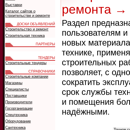
ремонта →
Выставки
Каталог сайтов о
строительстве и ремонте
Раздел предназна
ДОСКИ ОБЪЯВЛЕНИЙ
Строительство и ремонт
пользователям и
Строительная техника
новых материала
ПАРТНЕРЫ
технике, примен
ТЕНДЕРЫ
строительных ра
Строительные тендеры
позволяет, с одн
СПРАВОЧНИКИ
Строительные компании
сократить экспл
Магазины
Специалисты
срок службы техн
Поставщики
и помещения бол
Производители
Госорганизации
надёжными.
Спецтехника
Оборудование
Что искать:
Сантехника
Как искать: