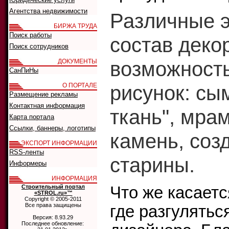
Агентства недвижимости
Различные 
БИРЖА ТРУДА
Поиск работы
состав деко
Поиск сотрудников
возможность
ДОКУМЕНТЫ
СанПиНы
рисунок: сы
О ПОРТАЛЕ
Размещение рекламы
Контактная информация
ткань", мра
Карта портала
Ссылки, баннеры, логотипы
камень, соз
ЭКСПОРТ ИНФОРМАЦИИ
RSS-ленты
старины.
Информеры
ИНФОРМАЦИЯ
Строительный портал
Что же касаетс
«STROL.ru»™
Copyright © 2005-2011
Все права защищены
где разгулятьс
Версия: 8.93.29
Последнее обновление: