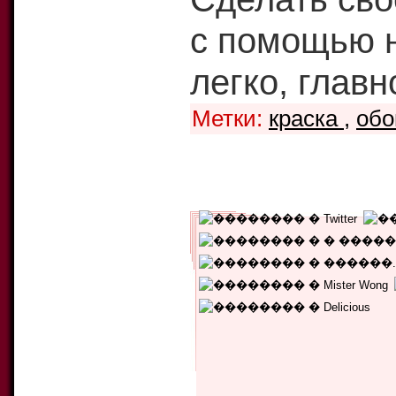
с помощью н
легко, главн
Метки:
краска
,
об
Уникальных читателей:
2903
Текущий рейтинг:
4.14
Количество голосов:
7