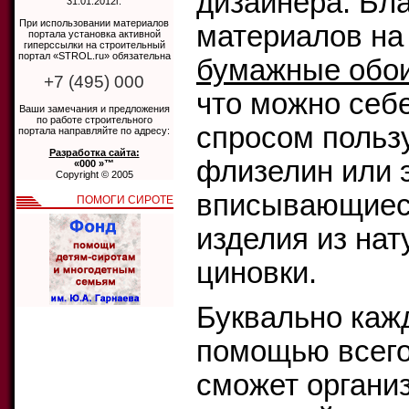
дизайнера. Бл
31.01.2012г.
При использовании материалов
материалов на
портала установка активной
гиперссылки на строительный
портал «STROL.ru» обязательна
бумажные обо
+7 (495) 000
что можно себ
Ваши замечания и предложения
по работе строительного
спросом польз
портала направляйте по адресу:
Разработка сайта:
флизелин или 
«000 »™
Copyright © 2005
вписывающиеся
ПОМОГИ СИРОТЕ
изделия из нат
циновки.
Буквально каж
помощью всего 
сможет органи