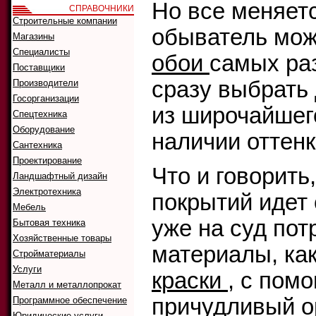
Но все меняетс
СПРАВОЧНИКИ
Строительные компании
обыватель мож
Магазины
Специалисты
обои
самых раз
Поставщики
сразу выбрать
Производители
Госорганизации
из широчайшег
Спецтехника
Оборудование
наличии оттенк
Сантехника
Проектирование
Что и говорить
Ландшафтный дизайн
Электротехника
покрытий идет
Мебель
уже на суд по
Бытовая техника
Хозяйственные товары
материалы, ка
Стройматериалы
Услуги
краски
, с пом
Металл и металлопрокат
причудливый о
Программное обеспечение
Юридические услуги