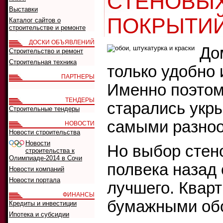
СТЕНОВЫ
Выставки
ПОКРЫТИ
Каталог сайтов о
строительстве и ремонте
ДОСКИ ОБЪЯВЛЕНИЙ
До
Строительство и ремонт
Строительная техника
только удобно 
ПАРТНЕРЫ
Именно поэтом
ТЕНДЕРЫ
старались укр
Строительные тендеры
самыми разно
НОВОСТИ
Новости строительства
Новости
Но выбор стен
строительства к
Олимпиаде-2014 в Сочи
полвека назад
Новости компаний
Новости портала
лучшего. Квар
ФИНАНСЫ
бумажными обо
Кредиты и инвестиции
Ипотека и субсидии