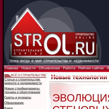
Главная
Новости
Объявления
Работа
Рейтинг сайтов
Л
ВСЁ О СТРОИТЕЛЬСТВЕ
Статьи о строительстве,
ремонте и недвижимости
Новые стройматериалы,
техника и оборудование
ЭВОЛЮЦИ
Газеты и журналы
Образование
Книги