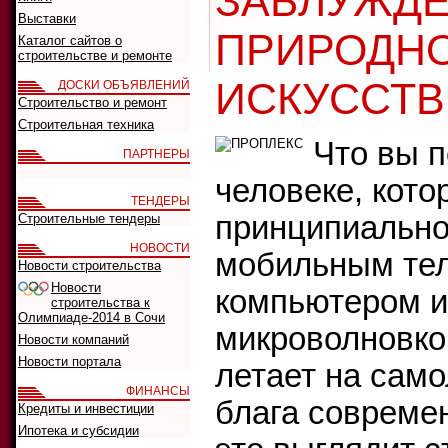
ЗАБЛУЖДЕ
Выставки
ПРИРОДНО
Каталог сайтов о
строительстве и ремонте
ИСКУССТВ
ДОСКИ ОБЪЯВЛЕНИЙ
Строительство и ремонт
Строительная техника
Что вы 
ПАРТНЕРЫ
человеке, кото
ТЕНДЕРЫ
принципиально
Строительные тендеры
НОВОСТИ
мобильным те
Новости строительства
Новости
компьютером 
строительства к
Олимпиаде-2014 в Сочи
микроволновкой
Новости компаний
Новости портала
летает на само
ФИНАНСЫ
блага совреме
Кредиты и инвестиции
Ипотека и субсидии