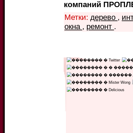
компаний ПРОПЛ
Метки:
дерево
,
ин
окна
,
ремонт
.
Уникальных читателей:
764
Текущий рейтинг:
5.00
Количество голосов:
1