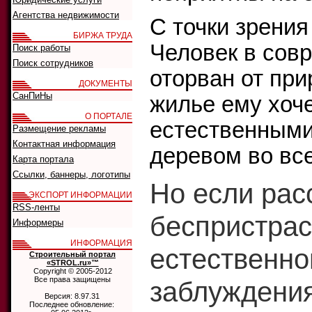
Агентства недвижимости
С точки зрения
БИРЖА ТРУДА
Человек в сов
Поиск работы
Поиск сотрудников
оторван от при
ДОКУМЕНТЫ
СанПиНы
жилье ему хоч
О ПОРТАЛЕ
естественными
Размещение рекламы
Контактная информация
деревом во все
Карта портала
Ссылки, баннеры, логотипы
Но если рас
ЭКСПОРТ ИНФОРМАЦИИ
RSS-ленты
беспристраст
Информеры
ИНФОРМАЦИЯ
естественно
Строительный портал
«STROL.ru»™
Copyright © 2005-2012
Все права защищены
заблуждения
Версия: 8.97.31
Последнее обновление: