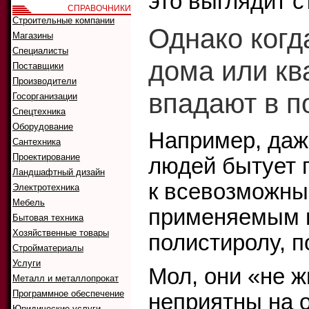
это выглядит с
СПРАВОЧНИКИ
Строительные компании
Однако когд
Магазины
Специалисты
дома или кв
Поставщики
Производители
впадают в п
Госорганизации
Спецтехника
Оборудование
Например, даж
Сантехника
Проектирование
людей бытует 
Ландшафтный дизайн
к всевозможны
Электротехника
Мебель
применяемым в
Бытовая техника
Хозяйственные товары
полистиролу, п
Стройматериалы
Услуги
Мол, они «не ж
Металл и металлопрокат
Программное обеспечение
неприятны на о
Юридические услуги