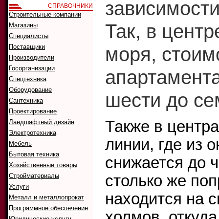
зависимости
СПРАВОЧНИКИ
Строительные компании
Так, в центр
Магазины
Специалисты
Поставщики
моря, стоим
Производители
Госорганизации
апартамента
Спецтехника
Оборудование
шести до се
Сантехника
Проектирование
Также в центра
Ландшафтный дизайн
Электротехника
линии, где из 
Мебель
Бытовая техника
снижается до 
Хозяйственные товары
Стройматериалы
столько же поп
Услуги
находится на с
Металл и металлопрокат
Программное обеспечение
холмов, откуда
Юридические услуги