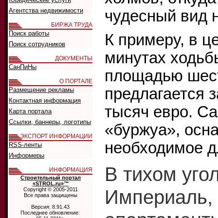
Агентства недвижимости
чудесный вид н
БИРЖА ТРУДА
Поиск работы
К примеру, в ц
Поиск сотрудников
минутах ходьб
ДОКУМЕНТЫ
СанПиНы
площадью шест
О ПОРТАЛЕ
предлагается з
Размещение рекламы
Контактная информация
тысяч евро. Са
Карта портала
Ссылки, баннеры, логотипы
«буржуа», осн
ЭКСПОРТ ИНФОРМАЦИИ
необходимое д
RSS-ленты
Информеры
В тихом угол
ИНФОРМАЦИЯ
Строительный портал
«STROL.ru»™
Империаль,
Copyright © 2005-2011
Все права защищены
Версия: 8.91.43
Последнее обновление: