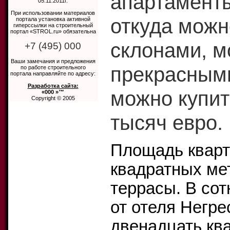
апартаменты
05.11.2011г.
При использовании материалов
откуда можн
портала установка активной
гиперссылки на строительный
портал «STROL.ru» обязательна
склонами, м
+7 (495) 000
Ваши замечания и предложения
прекрасным
по работе строительного
портала направляйте по адресу:
Разработка сайта:
можно купит
«000 »™
Copyright © 2005
тысяч евро.
Площадь кварт
квадратных ме
террасы. В сот
от отеля Негр
двенадцать кв