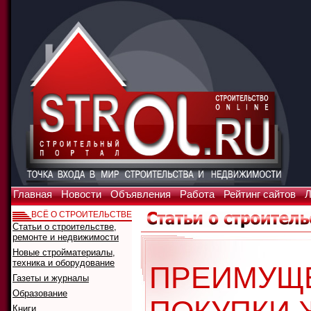
Главная
Новости
Объявления
Работа
Рейтинг сайтов
Л
ВСЁ О СТРОИТЕЛЬСТВЕ
Статьи о строительстве,
ремонте и недвижимости
Новые стройматериалы,
техника и оборудование
ПРЕИМУЩ
Газеты и журналы
Образование
Книги