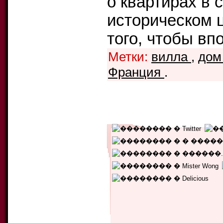
о квартирах в 
историческом ц
того, чтобы вп
Метки:
вилла
,
до
Франция
.
Уникальных читателей:
131
Текущий рейтинг:
5.00
Количество голосов:
1