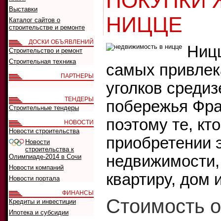
ПОКУПКИ 
Выставки
НИЦЦЕ
Каталог сайтов о
строительстве и ремонте
ДОСКИ ОБЪЯВЛЕНИЙ
Ницц
Строительство и ремонт
Строительная техника
самых привлек
ПАРТНЕРЫ
уголков среди
ТЕНДЕРЫ
побережья Фра
Строительные тендеры
поэтому те, кт
НОВОСТИ
Новости строительства
приобретении 
Новости
строительства к
недвижимости,
Олимпиаде-2014 в Сочи
Новости компаний
квартиру, дом 
Новости портала
ФИНАНСЫ
Стоимость о
Кредиты и инвестиции
Ипотека и субсидии