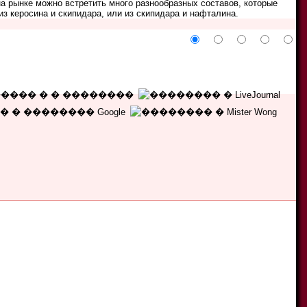
на рынке можно встретить много разнообразных составов, которые
з керосина и скипидара, или из скипидара и нафталина.
5
4
3
2
1