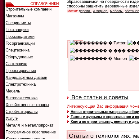
образовавшимся на поверхности издел
СПРАВОЧНИКИ
способны защитить деревянные издели
Строительные компании
Метки:
дерево
,
интерьер
,
мебель
,
обстано
Магазины
Специалисты
Поставщики
Производители
Госорганизации
Спецтехника
Оборудование
Сантехника
Уникальных читателей:
159
Текущий рейтинг:
5.00
Проектирование
Количество голосов:
2
Ландшафтный дизайн
Электротехника
Мебель
Все статьи и советы
Бытовая техника
Хозяйственные товары
Интересующая Вас информация может
Стройматериалы
Новые строительные материалы, обору
Газеты и журналы о строительстве и р
Услуги
Книги по строительству, ремонту и диз
Металл и металлопрокат
Программное обеспечение
Статьи о технологиях, м
Юридические услуги