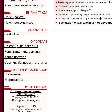
• Автогидроподъемники или автовышки. Пр
Агентства недвижимости
• Строим экономно и быстро
• Чем крышу крыть будем?
БИРЖА ТРУДА
• Линия по производству сэндвич панелей
Поиск работы
• Легкие металлоконструкции в нефтегаз
Поиск сотрудников
Все статьи о технологиях и оборудов
ДОКУМЕНТЫ
СанПиНы
О ПОРТАЛЕ
Размещение рекламы
Контактная информация
Карта портала
Ссылки, баннеры, логотипы
ЭКСПОРТ ИНФОРМАЦИИ
RSS-ленты
Информеры
ИНФОРМАЦИЯ
Строительный портал
«STROL.ru»™
Copyright © 2005-2011
Все права защищены
Версия: 8.91.43
Последнее обновление: