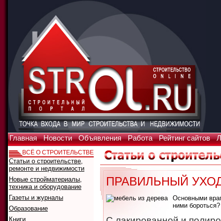
Главная
Новости
Объявления
Работа
Рейтинг сайтов
Л
ВСЁ О СТРОИТЕЛЬСТВЕ
Статьи о строительстве,
ремонте и недвижимости
ПРАВИЛЬНЫЙ УХОД
Новые стройматериалы,
техника и оборудование
Газеты и журналы
Основными враг
ними бороться?
Образование
С лакированной и полир
Книги