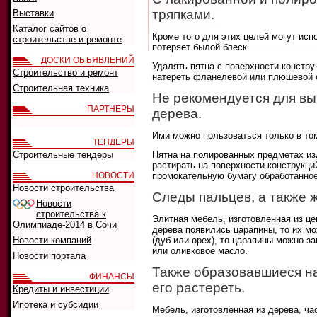
тряпками.
Выставки
Каталог сайтов о
Кроме того для этих целей могут исп
строительстве и ремонте
потеряет былой блеск.
ДОСКИ ОБЪЯВЛЕНИЙ
Удалять пятна с поверхности констр
Строительство и ремонт
натереть фланелевой или плюшевой 
Строительная техника
Не рекомендуется для вы
ПАРТНЕРЫ
дерева.
Ими можно пользоваться только в то
ТЕНДЕРЫ
Строительные тендеры
Пятна на полированных предметах из
растирать на поверхности конструкци
НОВОСТИ
промокательную бумагу обработанное
Новости строительства
Следы пальцев, а также 
Новости
строительства к
Элитная мебель, изготовленная из це
Олимпиаде-2014 в Сочи
дерева появились царапины, то их м
Новости компаний
(дуб или орех), то царапины можно з
или оливковое масло.
Новости портала
Также образовавшиеся н
ФИНАНСЫ
его растереть.
Кредиты и инвестиции
Ипотека и субсидии
Мебель, изготовленная из дерева, ча