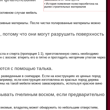
• История появления полистиролбетона на
рынке строительных материалов
противном случае мебель
разивные материалы. После чистки полированные материалы можно
 потому что они могут разрушить поверхность
сла и спирта (пропорция 1:1), приготовленную смесь необходимо
н с воском: втереть его в пятно и прогладить негорячим утюгом через
ются с помощью талька.
 разведенным в скипидаре. Если на конструкциях из ценных пород
апример, если конструкция изготовлена из красных пород дерева
пины на такой мебели можно замаскировать, используя красное вино
ывать пчелиным воском, если предварительно
насекомые, владелец может обнаружить по небольшим отверстиям,