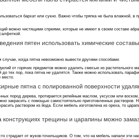
ользоваться бархат или сукно. Важно чтобы тряпка не была влажной, в 
укций можно чистящими спреями, которые не имеют в своем составе аб
салфеткой.
ведения пятен использовать химические составы,
м случае, когда пятна невозможно вывести другими способами.
делий от горячих предметов можно удалить смесью из растительного ма
й до тех пор, пока пятна не удалятся. Также можно использовать парафи
 место.
жирные пятна с полированной поверхности удаля
нных пород дерева, протирается репейным маслом, уксусом или воском,
ожно закрасить с помощью самостоятельно приготовленных растворов. Н
акрасить раствором из йода. Если мебель изготовлена из ореха, то цара
а конструкциях трещины и царапины можно замаз
сто страдает от жуков-точильщиков. О том, что на мебель напали эти 