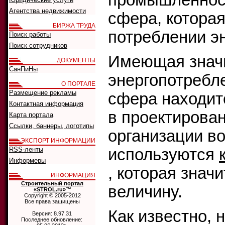
промышленнос
Агентства недвижимости
сфера, которая
БИРЖА ТРУДА
потреблении эн
Поиск работы
Поиск сотрудников
Имеющая значи
ДОКУМЕНТЫ
СанПиНы
энергопотребл
О ПОРТАЛЕ
Размещение рекламы
сфера находитс
Контактная информация
в проектирова
Карта портала
Ссылки, баннеры, логотипы
организации в
ЭКСПОРТ ИНФОРМАЦИИ
RSS-ленты
используются
Информеры
, которая зна
ИНФОРМАЦИЯ
Строительный портал
величину.
«STROL.ru»™
Copyright © 2005-2012
Все права защищены
Как известно, 
Версия: 8.97.31
Последнее обновление: