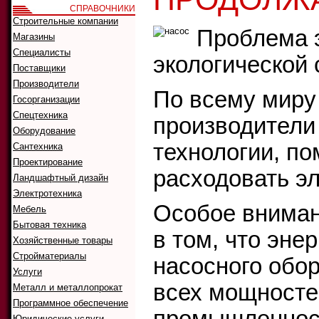
СПРАВОЧНИКИ
Строительные компании
Проблема 
Магазины
Специалисты
экологической 
Поставщики
Производители
По всему миру
Госорганизации
Спецтехника
производители
Оборудование
технологии, п
Сантехника
Проектирование
расходовать э
Ландшафтный дизайн
Электротехника
Особое внима
Мебель
Бытовая техника
в том, что эне
Хозяйственные товары
Стройматериалы
насосного обо
Услуги
всех мощносте
Металл и металлопрокат
Программное обеспечение
Юридические услуги