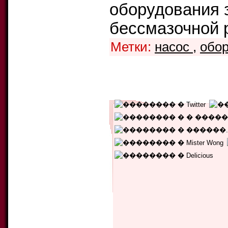
оборудования з
бессмазочной 
Метки:
насос
,
обо
Уникальных читателей:
2238
Текущий рейтинг:
5.00
Количество голосов:
1