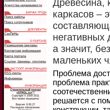
Древесина, 
Агентства недвижимости
каркасов – 
БИРЖА ТРУДА
Поиск работы
составляюща
Поиск сотрудников
ДОКУМЕНТЫ
негативных 
СанПиНы
О ПОРТАЛЕ
а значит, б
Размещение рекламы
Контактная информация
Карта портала
маленьких ч
Ссылки, баннеры, логотипы
ЭКСПОРТ ИНФОРМАЦИИ
Проблема дост
RSS-ленты
Информеры
проблема прак
ИНФОРМАЦИЯ
соотечественни
Строительный портал
«STROL.ru»™
Copyright © 2005-2011
решается с по
Все права защищены
Версия: 8.95.27
конструкции, т
Последнее обновление: