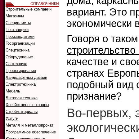
дома, каркасн
СПРАВОЧНИКИ
вариант. Это п
Строительные компании
Магазины
экономически 
Специалисты
Поставщики
Говоря о таком
Производители
Госорганизации
строительство
Спецтехника
Оборудование
качестве и свое
Сантехника
странах Европ
Проектирование
Ландшафтный дизайн
подобный вид 
Электротехника
Мебель
признание?
Бытовая техника
Хозяйственные товары
Во-первых, 
Стройматериалы
Услуги
экологическ
Металл и металлопрокат
Программное обеспечение
Юридические услуги