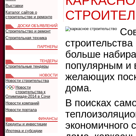
КАРКАСНО
Выставки
СТРОИТЕЛ
Каталог сайтов о
строительстве и ремонте
ДОСКИ ОБЪЯВЛЕНИЙ
Сов
Строительство и ремонт
Строительная техника
строительства
ПАРТНЕРЫ
больше набира
ТЕНДЕРЫ
популярным и 
Строительные тендеры
желающих поск
НОВОСТИ
Новости строительства
дома.
Новости
строительства к
Олимпиаде-2014 в Сочи
В поисках сам
Новости компаний
Новости портала
теплоизоляцион
ФИНАНСЫ
экономичного 
Кредиты и инвестиции
Ипотека и субсидии