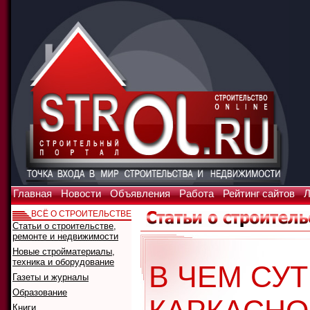
Главная
Новости
Объявления
Работа
Рейтинг сайтов
Л
ВСЁ О СТРОИТЕЛЬСТВЕ
Статьи о строительстве,
ремонте и недвижимости
Новые стройматериалы,
техника и оборудование
В ЧЕМ СУТ
Газеты и журналы
Образование
Книги