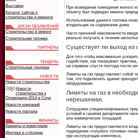
Выставки
При возведении помещения жилого ил
объекту был подведен именно природ
Каталог сайтов о
строительстве и ремонте
Использование данного топлива позв
владельцев на содержание дома.
ДОСКИ ОБЪЯВЛЕНИЙ
Строительство и ремонт
Часто причиной невозможности введе
реально получать в течение нескольк
Строительная техника
Существует ли выход из 
ПАРТНЕРЫ
Для того чтобы максимально ускорит
содействии, как показывает практик
ТЕНДЕРЫ
на справках спустя полгода после на
Строительные тендеры
Лимиты на газ представляют собой те
НОВОСТИ
том, что подключать здание приходи
Новости строительства
оборудование.
Новости
Лимиты на газ в необходи
строительства к
Олимпиаде-2014 в Сочи
нерешаемая.
Новости компаний
Сотрудники специализированных пред
Новости портала
условий в газовом департаменте нас
или коммерческих площадей.
ФИНАНСЫ
Кредиты и инвестиции
Лимиты на газ предоставляются влад
подведения «голубого топлива» позво
Ипотека и субсидии
при эксплуатации комплекса.