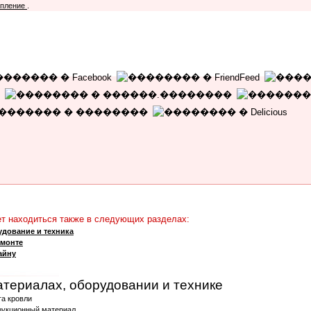
опление
.
 находиться также в следующих разделах:
дование и техника
емонте
айну
атериалах, оборудовании и технике
та кровли
рукционный материал