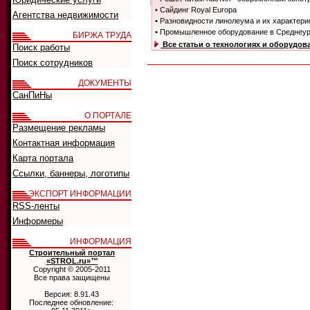
• Сайдинг Royal Europa
Агентства недвижимости
• Разновидности линолеума и их характери
• Промышленное оборудование в Среднеура
БИРЖА ТРУДА
Все статьи о технологиях и оборудов
Поиск работы
Поиск сотрудников
ДОКУМЕНТЫ
СанПиНы
О ПОРТАЛЕ
Размещение рекламы
Контактная информация
Карта портала
Ссылки, баннеры, логотипы
ЭКСПОРТ ИНФОРМАЦИИ
RSS-ленты
Информеры
ИНФОРМАЦИЯ
Строительный портал
«STROL.ru»™
Copyright © 2005-2011
Все права защищены
Версия: 8.91.43
Последнее обновление: