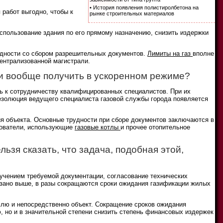
• История появления полистиролбетона на
 работ выгодно, чтобы к
рынке строительных материалов
спользование здания по его прямому назначению, снизить издержки
удности со сбором разрешительных документов.
Лимиты на газ
вполне
централизованной магистрали.
ли вообще получить в ускоренном режиме?
ь к сотрудничеству квалифицированных специалистов. При их
резолюция ведущего специалиста газовой службы города появляется
ия объекта. Основные трудности при сборе документов заключаются в
ьзователи, использующие
газовые котлы
и прочее отопительное
ьзя сказать, что задача, подобная этой,
лучением требуемой документации, согласование технических
казано выше, в разы сокращаются сроки ожидания газификации жилых
лю и непосредственно объект. Сокращение сроков ожидания
, но и в значительной степени снизить степень финансовых издержек