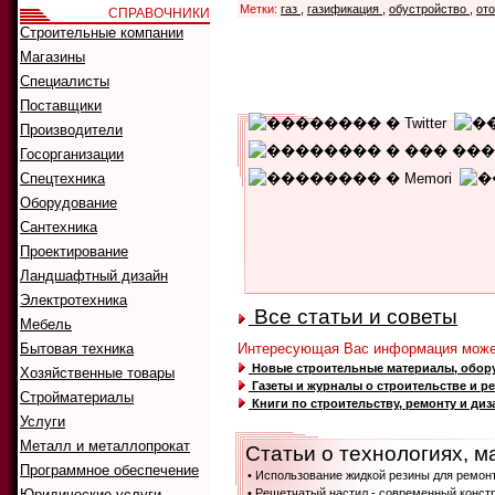
Метки:
газ
,
газификация
,
обустройство
,
от
СПРАВОЧНИКИ
Строительные компании
Магазины
Специалисты
Поставщики
Производители
Госорганизации
Спецтехника
Оборудование
Уникальных читателей:
115
Текущий рейтинг:
4.00
Сантехника
Количество голосов:
4
Проектирование
Ландшафтный дизайн
Электротехника
Все статьи и советы
Мебель
Бытовая техника
Интересующая Вас информация может
Новые строительные материалы, обору
Хозяйственные товары
Газеты и журналы о строительстве и р
Стройматериалы
Книги по строительству, ремонту и диз
Услуги
Металл и металлопрокат
Статьи о технологиях, м
Программное обеспечение
• Использование жидкой резины для ремон
Юридические услуги
• Решетчатый настил - современный конст