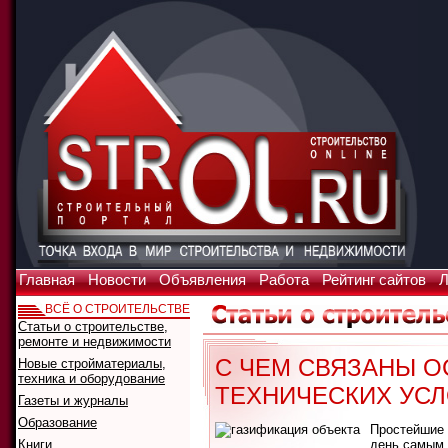
Главная
Новости
Объявления
Работа
Рейтинг сайтов
Л
ВСЁ О СТРОИТЕЛЬСТВЕ
Статьи о строительстве,
ремонте и недвижимости
С ЧЕМ СВЯЗАНЫ 
Новые стройматериалы,
техника и оборудование
ТЕХНИЧЕСКИХ УСЛ
Газеты и журналы
Образование
Простейшие 
Книги
день самым 