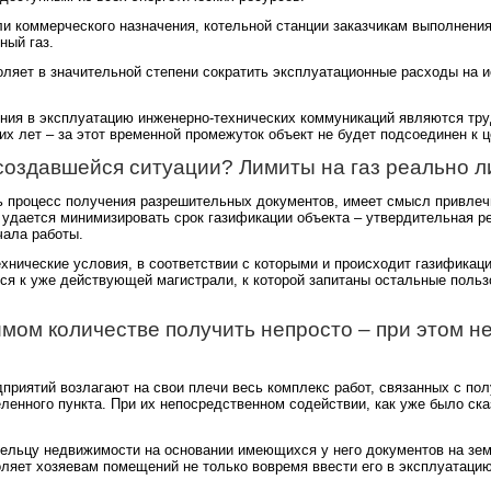
и коммерческого назначения, котельной станции заказчикам выполнения
ный газ.
оляет в значительной степени сократить эксплуатационные расходы на и
ния в эксплуатацию инженерно-технических коммуникаций являются тр
их лет – за этот временной промежуток объект не будет подсоединен к 
создавшейся ситуации? Лимиты на газ реально 
ь процесс получения разрешительных документов, имеет смысл привлеч
а, удается минимизировать срок газификации объекта – утвердительная 
чала работы.
хнические условия, в соответствии с которыми и происходит газификац
тся к уже действующей магистрали, к которой запитаны остальные пол
мом количестве получить непросто – при этом нел
приятий возлагают на свои плечи весь комплекс работ, связанных с по
еленного пункта. При их непосредственном содействии, как уже было с
ельцу недвижимости на основании имеющихся у него документов на зем
ляет хозяевам помещений не только вовремя ввести его в эксплуатацию